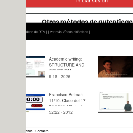
ídeos de RTV ]
[ Ver más Vídeos didácticos ]
Academic writing:
Last Drink
STRUCTURE AND
por Beatri
COHESION
Donate
9:18 · 2026
2:08 · 201
Francisco Belmar:
PR3 - Estud
11/10. Clase del 17-
02-2012. Diferente
52:22 · 2012
12:30 · 20
framerate
anos
I
Contacto