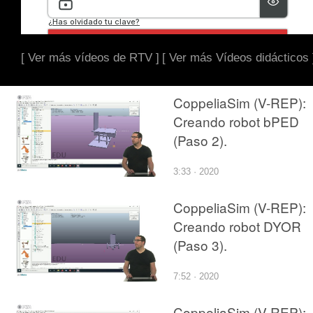
[ Ver más vídeos de RTV ]
[ Ver más Vídeos didácticos 
CoppeliaSim (V-REP):
Creando robot bPED
(Paso 2).
3:33 · 2020
CoppeliaSim (V-REP):
Creando robot DYOR
(Paso 3).
7:52 · 2020
CoppeliaSim (V-REP):