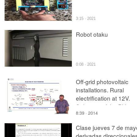
3:15 · 2021
Robot otaku
0:08 · 2021
Off-grid photovoltaic
installations. Rural
electrification at 12V.
Selection of the PV
8:39 · 2014
inverter
Clase jueves 7 de may
derivadas direccionale