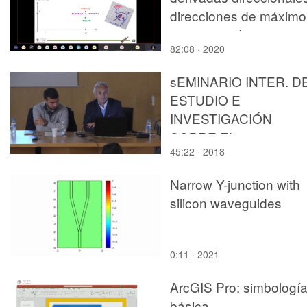
direcciones de máximo
ascenso y descenso
82:08 · 2020
sEMINARIO INTER. D
ESTUDIO E
INVESTIGACIÓN
SOBRE EL
45:22 · 2018
RECONOCIMIENTO, 
REVALORIZACIÓN, L
Narrow Y-junction with
CONSERVACIÓN Y E
silicon waveguides
RE-USO DEL
PATRIMÓNIO
ARQUITECTÓNICO.Sa
0:11 · 2021
Lara.Josep R. Lliso.
ArcGIS Pro: simbologí
básica