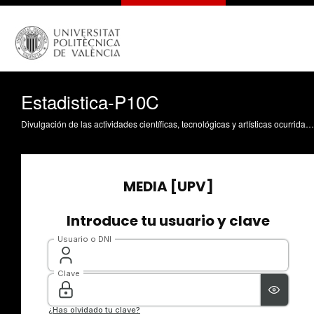
Estadistica-P10C
Divulgación de las actividades científicas, tecnológicas y artísticas ocurridas en los tres campus de la UPV