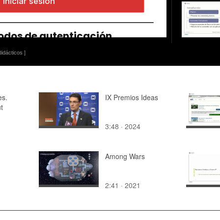
idácticos ]
es.
IX Premios Ideas
t
3:48 · 2024
Among Wars
2:41 · 2021