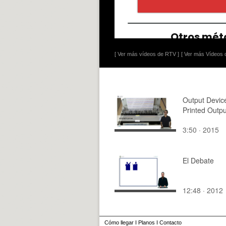
[ Ver más vídeos de RTV ]
[ Ver más Vídeos d
Output Devic
Printed Outpu
3:50 · 2015
El Debate
12:48 · 2012
Cómo llegar
I
Planos
I
Contacto