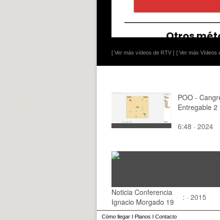
[ Ver más vídeos de RTV ]
[ Ver más Vídeos d
POO - Cangre
Entregable 2
6:48 · 2024
Noticia Conferencia
: · 2015
Ignacio Morgado 19
Cómo llegar
I
Planos
I
Contacto