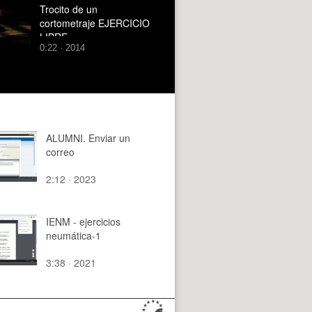
Trocito de un
cortometraje EJERCICIO
LIBRE
0:22 · 2014
ALUMNI. Enviar un
correo
2:12 · 2023
IENM - ejercicios
neumática-1
3:38 · 2021