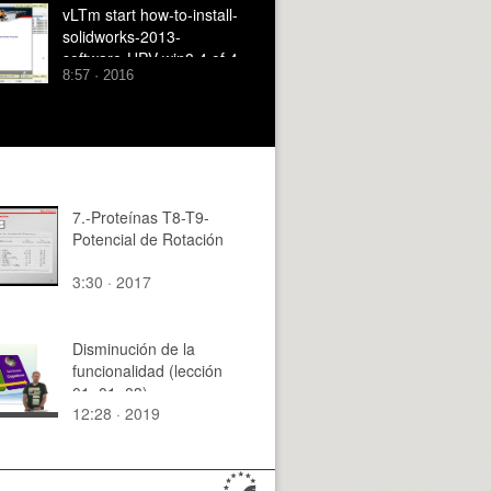
vLTm start how-to-install-
solidworks-2013-
software-UPV-win8 4 of 4
8:57 · 2016
7.-Proteínas T8-T9-
Potencial de Rotación
3:30 · 2017
Disminución de la
funcionalidad (lección
01_01_03)
12:28 · 2019