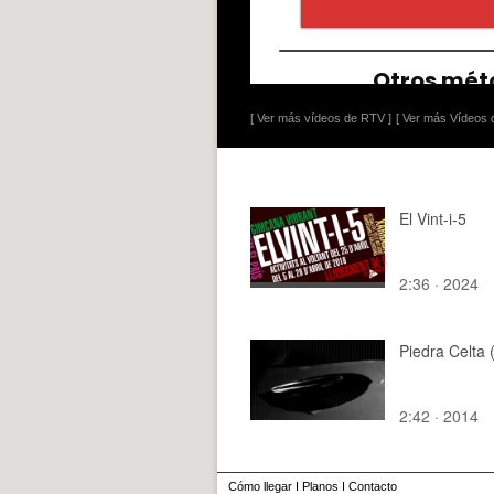
[ Ver más vídeos de RTV ]
[ Ver más Vídeos d
El Vint-i-5
2:36 · 2024
Piedra Celta 
2:42 · 2014
Cómo llegar
I
Planos
I
Contacto