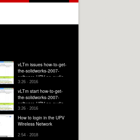
vLTm issues how-to-get-
the-solidworks-2007-
software-UPV no-audio
3:26 · 2016
vLTm start how-to-get-
the-solidworks-2007-
software-UPV no-audio
3:26 · 2016
How to login in the UPV
Wireless Network
2:54 · 2018