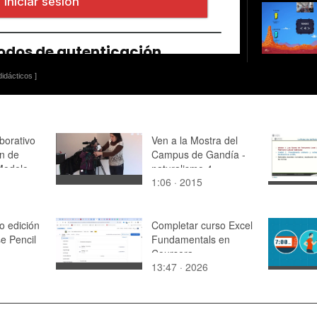
idácticos ]
borativo
Ven a la Mostra del
¿n de
Campus de Gandía -
Modelo
naturalismo 4
1:06 · 2015
v0
o edición
Completar curso Excel
e Pencil
Fundamentals en
Coursera
13:47 · 2026