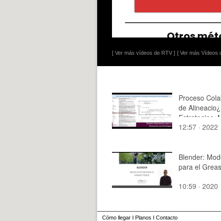
[ Ver más vídeos de RTV ]
[ Ver más Vídeos d
Proceso Cola
de Alineacio
Estrategias_
12:57 · 2022
Matematico_
Blender: Mod
para el Greas
10:59 · 2020
Cómo llegar
I
Planos
I
Contacto