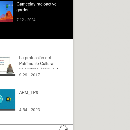
Gameplay radioactive
garden
7:12 · 2024
La protección del
Patrimonio Cultural
valenciano. Módulo 4.
9:29 · 2017
Unidad 3
ARM_TP6
4:54 · 2023