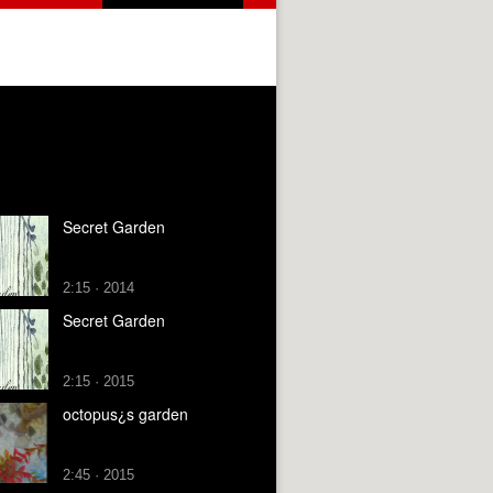
Secret Garden
2:15 · 2014
Secret Garden
2:15 · 2015
octopus¿s garden
2:45 · 2015