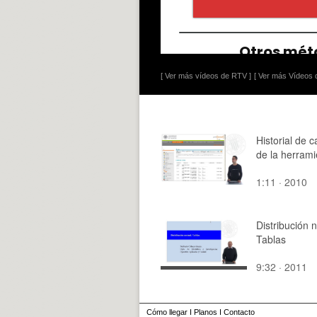
[ Ver más vídeos de RTV ]
[ Ver más Vídeos d
Historial de 
de la herrami
1:11 · 2010
Distribución 
Tablas
9:32 · 2011
Cómo llegar
I
Planos
I
Contacto