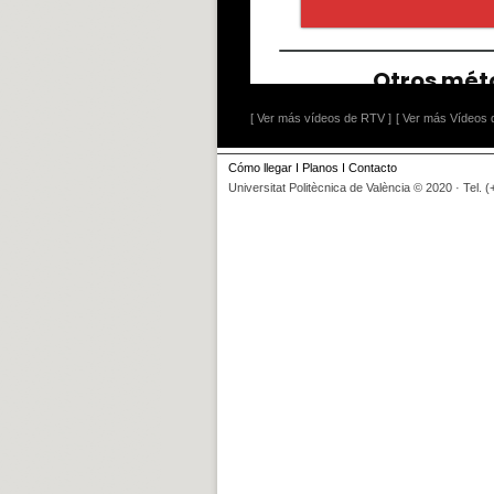
[ Ver más vídeos de RTV ]
[ Ver más Vídeos d
Cómo llegar
I
Planos
I
Contacto
Universitat Politècnica de València © 2020 · Tel. 