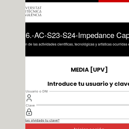
-6.-AC-S23-S24-Impedance Capacitor
n de las actividades científicas, tecnológicas y artísticas ocurridas en los tres cam