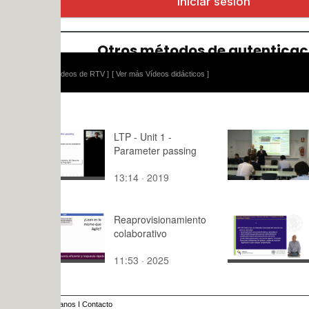
ídeos de RTV ]
[ Ver más Vídeos didácticos ]
LTP - Unit 1 -
Inauguraci
Parameter passing
Propio GEI
13:14 · 2019
17:30 · 20
Reaprovisionamiento
Presentaci
colaborativo
Edición
11:53 · 2025
8:03 · 201
anos
I
Contacto