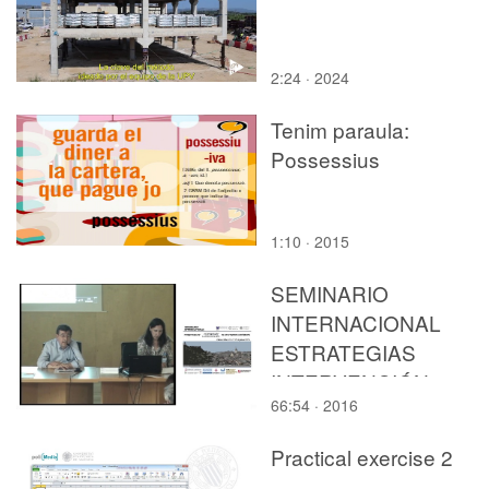
2:24 · 2024
Tenim paraula:
Possessius
1:10 · 2015
SEMINARIO
INTERNACIONAL
ESTRATEGIAS
INTERVENCIÓN
66:54 · 2016
CONSERVACIÓN EN
LOS CENTROS
Practical exercise 2
HISTORICOS. SOLED