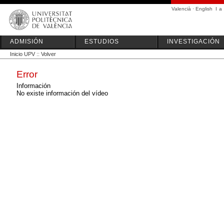
Valencià
·
English
I
a
ADMISIÓN
ESTUDIOS
INVESTIGACIÓN
Inicio UPV
::
Volver
Error
Información
No existe información del vídeo