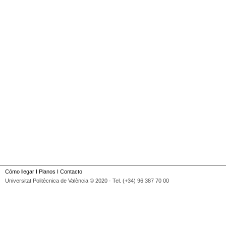
Cómo llegar
I
Planos
I
Contacto
Universitat Politècnica de València © 2020 · Tel. (+34) 96 387 70 00