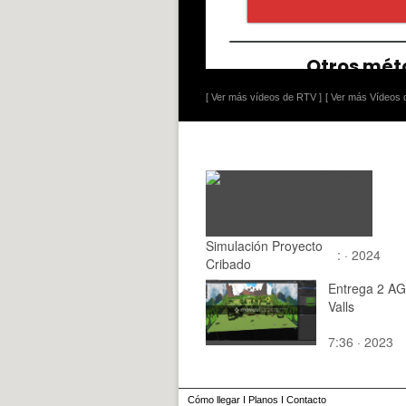
[ Ver más vídeos de RTV ]
[ Ver más Vídeos d
Simulación Proyecto
: · 2024
Cribado
Entrega 2 AG
Valls
7:36 · 2023
Cómo llegar
I
Planos
I
Contacto