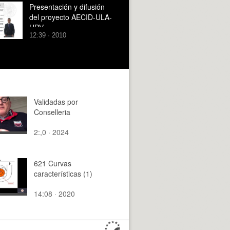
Presentación y difusión
del proyecto AECID-ULA-
UPV
12:39 · 2010
Validadas por
Conselleria
2:,0 · 2024
621 Curvas
características (1)
14:08 · 2020