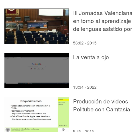
III Jornadas Valencian
en torno al aprendizaje
de lenguas asistido por
ordenador: explorando
56:02 · 2015
los mundos virtuales -
Luisa Panichi
La venta a ojo
13:34 · 2022
Producción de videos
Politube con Camtasia
8:45 · 2015