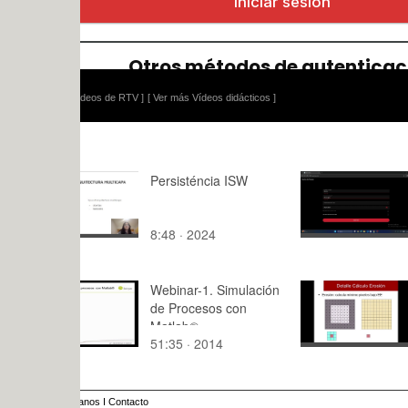
ídeos de RTV ]
[ Ver más Vídeos didácticos ]
Persisténcia ISW
Práctica 4 
Explicativo
José Maria
8:48 · 2024
3:47 · 202
Webinar-1. Simulación
Morfología 
de Procesos con
Erosión 1
Matlab®
51:35 · 2014
5:41 · 201
anos
I
Contacto