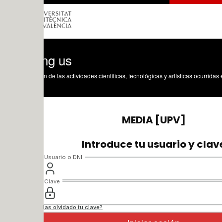
g us
n de las actividades científicas, tecnológicas y artísticas ocurridas en los tres cam