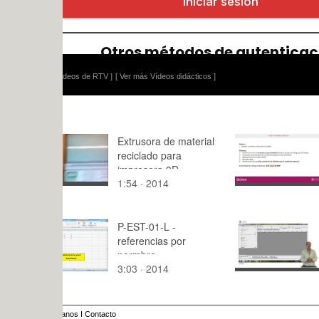
ídeos de RTV ]
[ Ver más Vídeos didácticos ]
Extrusora de material
RSM - Fas
reciclado para
impresora 3D
1:54 · 2014
13:29 · 20
P-EST-01-L -
Audacity. 
referencias por
Edición.
normbre
3:03 · 2014
7:01 · 201
anos
I
Contacto