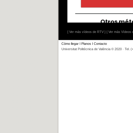
[ Ver más vídeos de RTV ]
[ Ver más Vídeos d
Cómo llegar
I
Planos
I
Contacto
Universitat Politècnica de València © 2020 · Tel. 