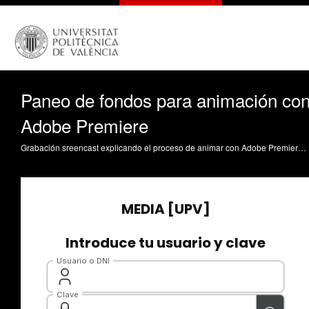
Paneo de fondos para animación co
Adobe Premiere
Grabación sreencast explicando el proceso de animar con Adobe Premiere un fondo compuesto de dos capas: un sobrefondo y un subfondo. Fotogramas clave de movimiento. Lorenzo Hernández, MC. (2015). Paneo de fondos para animación con Adobe Premiere. https://riunet.upv.es/handle/10251/50816