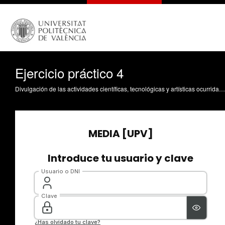
Ejercicio práctico 4
Divulgación de las actividades científicas, tecnológicas y artísticas ocurridas en los tres campus de la UPV