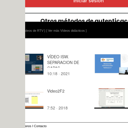
ídeos de RTV ]
[ Ver más Vídeos didácticos ]
VÍDEO ISW.
Productos
SEPARACION DE
asegurado
CAPAS
10:18 · 2021
39:35 · 20
Video2F2
Subsistem
combinacio
Multiplexo
7:52 · 2018
15:43 · 20
ETSIT
anos
I
Contacto