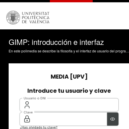
GIMP: introducción e interfaz
En este polimedia se describe la filosofía y el interfaz de usuario del programa GIMP Cerdá Boluda, J. (2022). GIMP: introducción e interfaz. https://riunet.upv.es/handle/