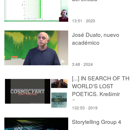
13:51 · 2020
José Duato, nuevo
académico
3:48 · 2024
[...] IN SEARCH OF T
WORLD'S LOST
POETICS. Krešimir
Rogina.
132:53 · 2019
(24/10/19.Session
Mañana).
Storytelling Group 4