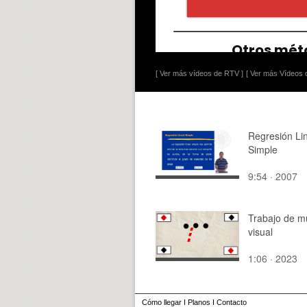
[ Ver más vídeos de RTV ]
[ Ver más Vídeos d
Regresión Li
Simple
9:54 · 2007
Trabajo de m
visual
1:06 · 2023
Cómo llegar
I
Planos
I
Contacto