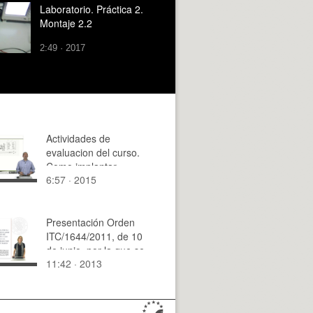
Laboratorio. Práctica 2.
Montaje 2.2
2:49 · 2017
Actividades de
evaluacion del curso.
Como implantar
6:57 · 2015
grupos de mejora de
procesos
Presentación Orden
ITC/1644/2011, de 10
de junio, por la que se
11:42 · 2013
desarrolla el
Reglamento regulador
de las infraestructuras
comunes de