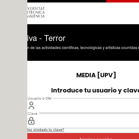
va - Terror
n de las actividades científicas, tecnológicas y artísticas ocurridas en los tres cam