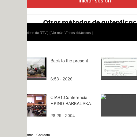
ídeos de RTV ]
[ Ver más Vídeos didácticos ]
Back to the present
Integrales 
arcotangen
6:53 · 2026
4:11 · 201
CIAB1.Conferencia
DrX_PaulaF
F.KIND-BARKAUSKA.
28:29 · 2004
: · 2023
anos
I
Contacto