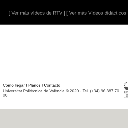
[ Ver más vídeos de RTV ]
[ Ver más Vídeos didácticos 
Cómo llegar
I
Planos
I
Contacto
Universitat Politècnica de València © 2020 · Tel. (+34) 96 387 70
00