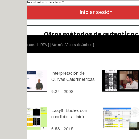
ídeos de RTV ]
[ Ver más Vídeos didácticos ]
Interpretación de
APRENDER
Curvas Calorimétricas
9:24 · 2008
4:13 · 202
Easy8: Bucles con
Planes y F
condición al inicio
Pensiones
6:58 · 2015
127:48 · 2