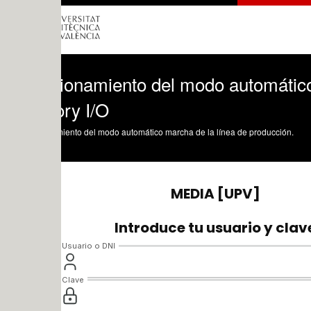
ionamiento del modo automático marcha
ry I/O
ento del modo automático marcha de la línea de producción.