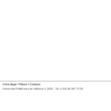
Cómo llegar
I
Planos
I
Contacto
Universitat Politècnica de València © 2020 · Tel. (+34) 96 387 70 00