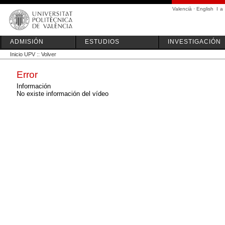
Valencià
·
English
I
a
ADMISIÓN
ESTUDIOS
INVESTIGACIÓN
Inicio UPV
::
Volver
Error
Información
No existe información del vídeo