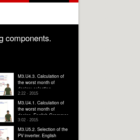
ing components.
M3.U4.3. Calculation of
the worst month of
design: selecting
2:22 · 2015
components (part2).
English Grammar /
M3.U4.1. Calculation of
spelling revision
the worst month of
design. English Grammar
3:02 · 2015
/ spelling revision
M3.U5.2. Selection of the
PV inverter. English