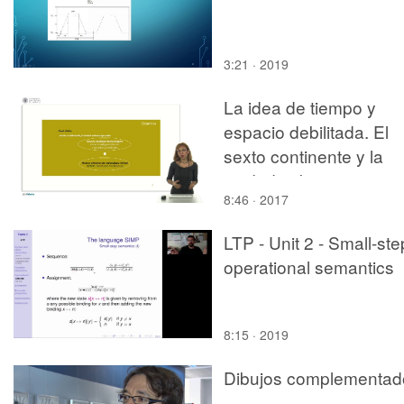
3:21 · 2019
La idea de tiempo y
espacio debilitada. El
sexto continente y la
ciudad sobreexpuesta 
8:46 · 2017
Paul Virilio
LTP - Unit 2 - Small-ste
operational semantics
8:15 · 2019
Dibujos complementad