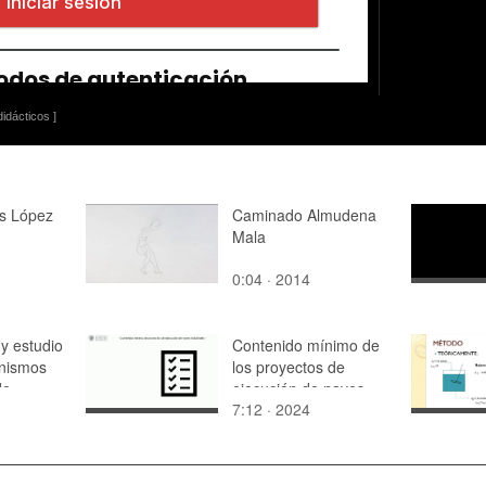
idácticos ]
és López
Caminado Almudena
Mala
0:04 · 2014
 y estudio
Contenido mínimo de
nismos
los proyectos de
de
ejecución de naves
7:12 · 2024
industriales
 de