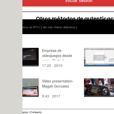
ídeos de RTV ]
[ Ver más Vídeos didácticos ]
Empresa de
Illustrator
videojuegos desde
cero - Parte 1
17:25 · 2015
29:51 · 20
Video presentation-
Mejor temp
Magali-Gonzalez
historia
9:43 · 2017
2:,0 · 2024
anos
I
Contacto