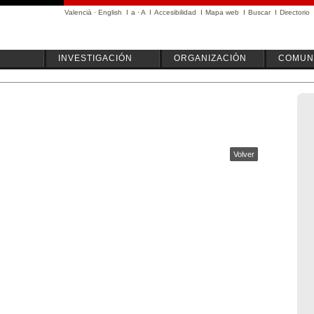
Valencià
·
English
I
a
·
A
I
Accesibilidad
I
Mapa web
I
Buscar
I
Directorio
INVESTIGACIÓN
ORGANIZACIÓN
COMUN
Volver