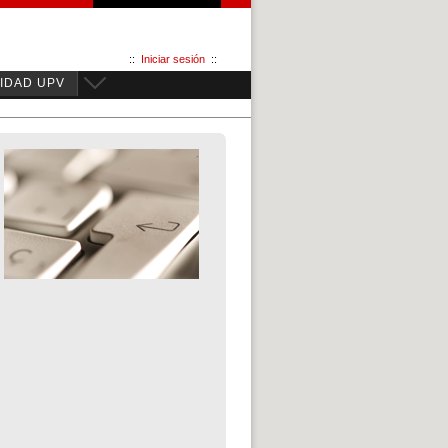
::
Iniciar sesión
::
IDAD UPV