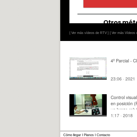
[ Ver más vídeos de RTV ]
[ Ver más Vídeos d
4º Parcial - C
23:06 · 2021
Control visua
en posición 
un brazo robó
1:17 · 2018
configuración
hand
Cómo llegar
I
Planos
I
Contacto