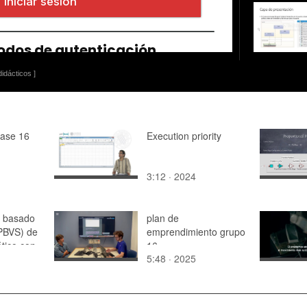
idácticos ]
lase 16
Execution priority
3:12 · 2024
l basado
plan de
(PBVS) de
emprendimiento grupo
tico con
16
5:48 · 2025
 eye-in-