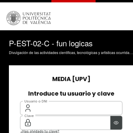
P-EST-02-C - fun logicas
Divulgación de las actividades científicas, tecnológicas y artísticas ocurridas en los tres campus de la UPV