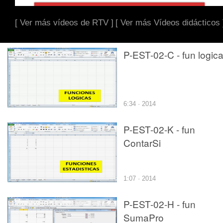
[ Ver más vídeos de RTV ]
[ Ver más Vídeos didácticos 
P-EST-02-C - fun logic
6:34 · 2014
P-EST-02-K - fun
ContarSi
1:07 · 2014
P-EST-02-H - fun
SumaPro