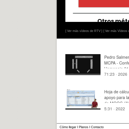
[ Ver más vídeos de RTV ]
[ Ver más Vídeos d
Pedro Salme
MCPA - Confe
Homenaje 01
71:23 · 2026
Hoja de cálcu
apoyo para la
de MOOC (7) 
5:31 · 2022
Cómo llegar
I
Planos
I
Contacto