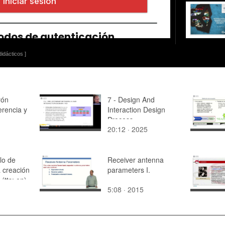
idácticos ]
rón
7 - Design And
rencia y
Interaction Design
Process
20:12 · 2025
lo de
Receiver antenna
 creación
parameters I.
(tts: en)
5:08 · 2015