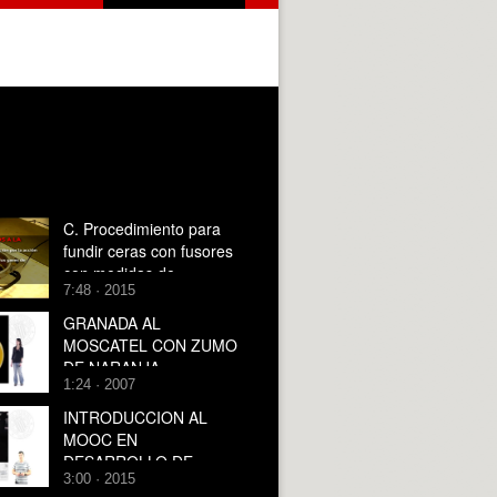
C. Procedimiento para
fundir ceras con fusores
con medidas de
7:48 · 2015
seguridad
GRANADA AL
MOSCATEL CON ZUMO
DE NARANJA
1:24 · 2007
INTRODUCCION AL
MOOC EN
DESARROLLO DE
3:00 · 2015
VIDEOJUEGOS CON