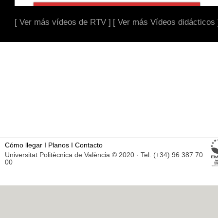
[ Ver más vídeos de RTV ]
[ Ver más Vídeos didácticos 
Cómo llegar
I
Planos
I
Contacto
Universitat Politècnica de València © 2020 · Tel. (+34) 96 387 70
00