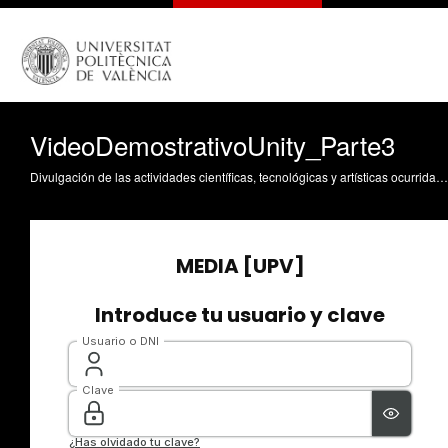
VideoDemostrativoUnity_Parte3
Divulgación de las actividades científicas, tecnológicas y artísticas ocurridas en los tres campus de la UPV