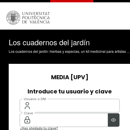
Los cuadernos del jardín
Los cuadernos del jardín: hierbas y especias, un kit medicinal para artistas es una cápsula de conocimiento realizada por Eva Figueras Ferrer (UB) dentro del proyecto de Cooperación al Desarrollo Sostenible de la Universidad Complutense de Madrid