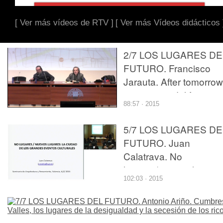
[ Ver más vídeos de RTV ]
[ Ver más Vídeos didácticos 
2/7 LOS LUGARES DE
FUTURO. Francisco
Jarauta. After tomorrow
escenarios del futuro.
88:57 · 2015
5/7 LOS LUGARES DE
FUTURO. Juan
Calatrava. No
lugares/nuevos lugares
102:03 · 2015
la ciudad de los grand
eventos culturales.