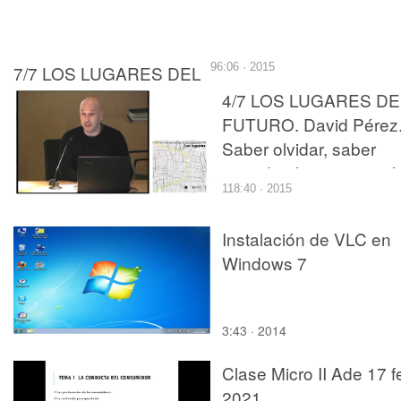
7/7 LOS LUGARES DEL
96:06 · 2015
FUTURO. Antonio Ariño.
4/7 LOS LUGARES DE
Cumbres y Valles, los
FUTURO. David Pérez
lugares de la
Saber olvidar, saber
desigualdad y la
recordar: la conjugació
secesión de los ricos.
118:40 · 2015
del presente y el pensa
contra el exceso.
Instalación de VLC en
Windows 7
3:43 · 2014
Clase Micro II Ade 17 f
2021