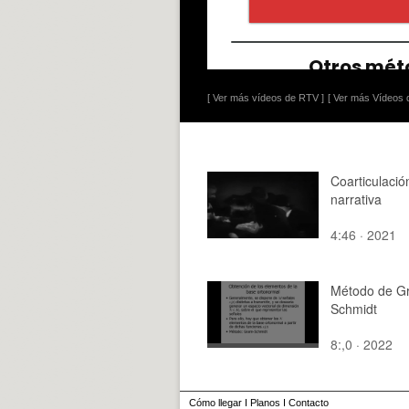
[ Ver más vídeos de RTV ]
[ Ver más Vídeos d
Coarticulació
narrativa
4:46 · 2021
Método de G
Schmidt
8:,0 · 2022
Cómo llegar
I
Planos
I
Contacto