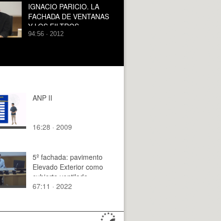
IGNACIO PARICIO. LA
FACHADA DE VENTANAS
Y LOS FILTROS
94:56 · 2012
CERÁMICOS
ANP II
16:28 · 2009
5º fachada: pavimento
Elevado Exterior como
cubierta ventilada.
67:11 · 2022
PEYGRAN. DIDIER
GRACÍA.