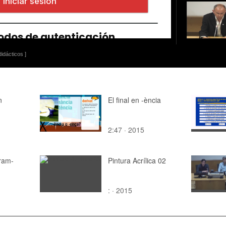
idácticos ]
n
El final en -ència
2:47 · 2015
ram-
Pintura Acrílica 02
: · 2015