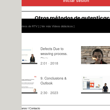
ídeos de RTV ]
[ Ver más Vídeos didácticos ]
Defects Due to
TRACKING
weaving process.
- Vicente S
Stain
2:01 · 2018
0:15 · 201
9. Conclusions &
Diseño Gen
Outlook
Presentació
2:30 · 2023
9:48 · 201
anos
I
Contacto