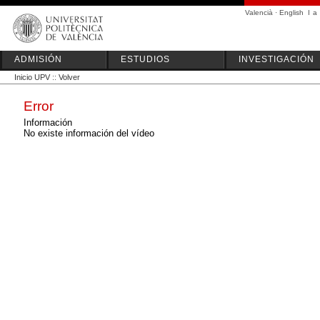
Valencià
·
English
I
a
ADMISIÓN
ESTUDIOS
INVESTIGACIÓN
Inicio UPV
::
Volver
Error
Información
No existe información del vídeo