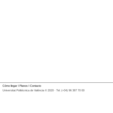
Cómo llegar
I
Planos
I
Contacto
Universitat Politècnica de València © 2020 · Tel. (+34) 96 387 70 00