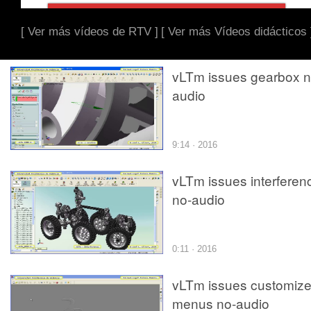
[ Ver más vídeos de RTV ]
[ Ver más Vídeos didácticos 
vLTm issues gearbox n
audio
9:14 · 2016
vLTm issues interferen
no-audio
0:11 · 2016
vLTm issues customize
menus no-audio