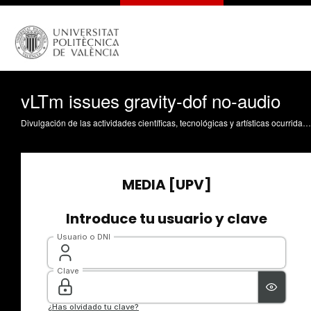
vLTm issues gravity-dof no-audio
Divulgación de las actividades científicas, tecnológicas y artísticas ocurridas en los tres campus de la UPV