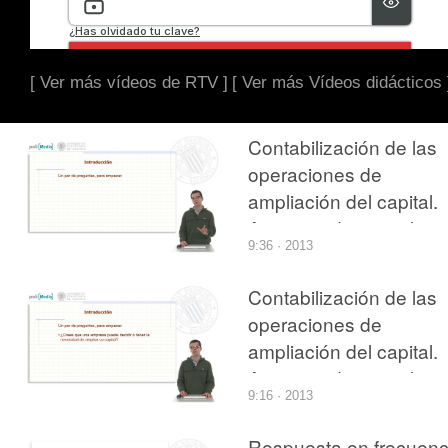
[ Ver más vídeos de RTV ]
[ Ver más Vídeos didácticos 
Contabilización de las
operaciones de
ampliación del capital.
Aumento de capital co
9:36 · 2013
cargo a reservas o
beneficios
Contabilización de las
operaciones de
ampliación del capital.
Aumento de capital co
9:16 · 2013
cargo a aportaciones
dinerarias
Respuesta en frecuenc