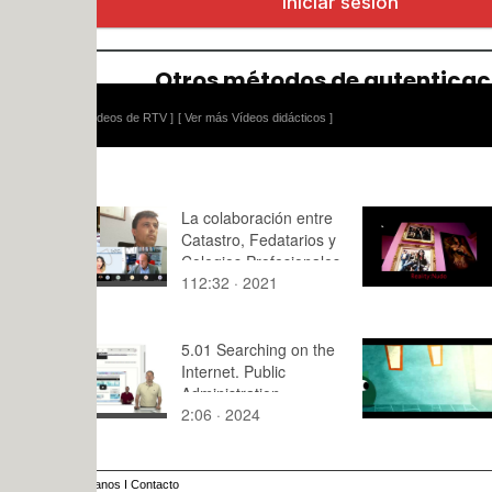
ídeos de RTV ]
[ Ver más Vídeos didácticos ]
La colaboración entre
La narrativ
Catastro, Fedatarios y
ink
Colegios Profesionales
112:32 · 2021
4:11 · 201
5.01 Searching on the
Green love
Internet. Public
Administration
2:06 · 2024
5:31 · 201
Information.
Introduction
anos
I
Contacto