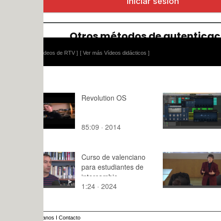
ídeos de RTV ]
[ Ver más Vídeos didácticos ]
Revolution OS
Entrevista
Diegético
85:09 · 2014
2:36 · 202
Curso de valenciano
2018_SC
para estudiantes de
LAB_UPV.
intercambio
(31.1.2018
1:24 · 2024
84:58 · 20
FREEMAN.
FEMINIST
anos
I
Contacto