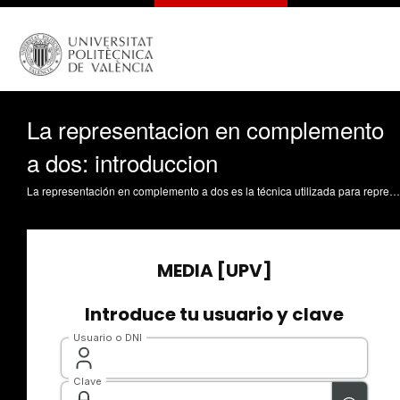
La representacion en complemento
a dos: introduccion
La representación en complemento a dos es la técnica utilizada para representar los números enteros en los computadores. Se definen la codificación y el rango de representación. González Téllez, A. (2008). La representacion en complemento a dos: introduccion. https://riunet.upv.es/handle/10251/1586