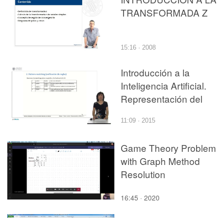
TRANSFORMADA Z
15:16 · 2008
Introducción a la
Inteligencia Artificial.
Representación del
conocimiento y
11:09 · 2015
búsqueda. Sistemas
basados en Reglas
Game Theory Problem
(SBR). Representación
with Graph Method
en SBR: hechos y regl
Resolution
Pattern-matching.
Lección 3
16:45 · 2020