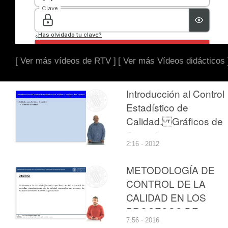
[ Ver más vídeos de RTV ]
[ Ver más Vídeos didácticos 
Introducción al Control
Estadístico de
Calidad. Gráficos de
Control.
2:16 · 2012
METODOLOGÍA DE
CONTROL DE LA
CALIDAD EN LOS
PROCESOS DE
7:56 · 2016
FABRICACIÓN DE