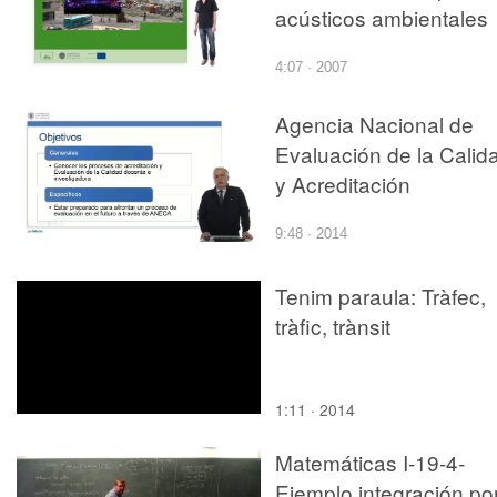
acústicos ambientales
4:07 · 2007
Agencia Nacional de
Evaluación de la Calid
y Acreditación
9:48 · 2014
Tenim paraula: Tràfec,
tràfic, trànsit
1:11 · 2014
Matemáticas I-19-4-
Ejemplo integración po