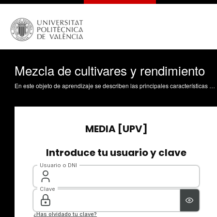
Mezcla de cultivares y rendimiento
En este objeto de aprendizaje se describen las principales características de las mezclas de cultivares y las variedades multilínea. Se analiza su efecto sobre la resistencia a enfermedades y su efecto sobre el rendimiento, así como las características principales para elegir los componentes de la mezcla. Leiva Brondo, M. (2020). Mezcla de cultivares y rendimiento. https://riunet.upv.es/handle/10251/145897 DER