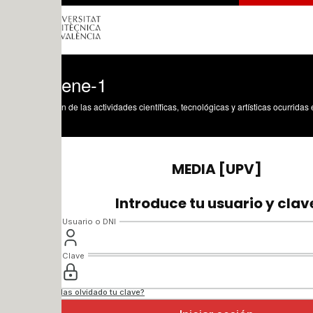
ene-1
n de las actividades científicas, tecnológicas y artísticas ocurridas en los tres cam