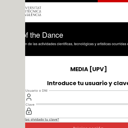
of the Dance
n de las actividades científicas, tecnológicas y artísticas ocurridas en los tres cam